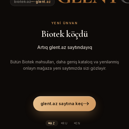
biotek.az
glent.az
YENI ÜNVAN
Biotek köçdü
Artıq glent.az saytındayıq
Bütün Biotek məhsulları, daha geniş kataloq və yenilənmiş
onlayn mağaza yeni saytımızda sizi gözləyir.
glent.az saytına keç
AZ
RU
EN