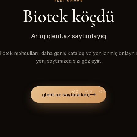
YENI ÜNVAN
Biotek köçdü
Artıq glent.az saytındayıq
iotek məhsulları, daha geniş kataloq və yenilənmiş onlay
yeni saytımızda sizi gözləyir.
AZ
RU
EN
glent.az saytına keç