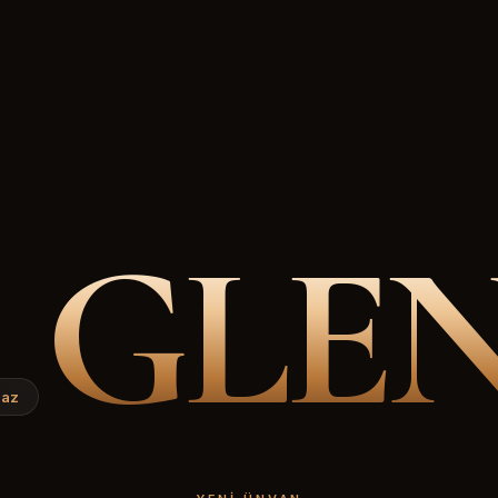
GLE
.az