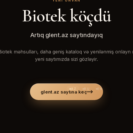
YENI ÜNVAN
Biotek köçdü
Artıq glent.az saytındayıq
iotek məhsulları, daha geniş kataloq və yenilənmiş onlay
yeni saytımızda sizi gözləyir.
AZ
RU
EN
glent.az saytına keç