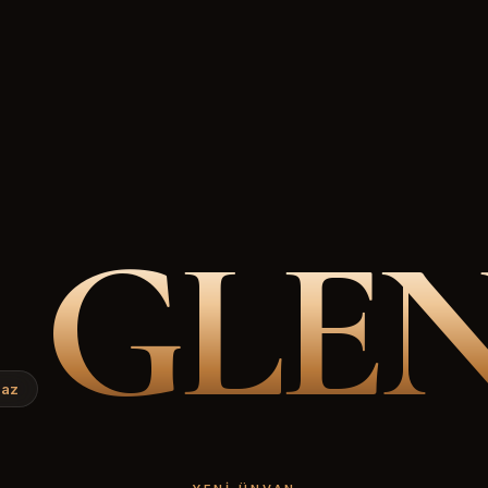
GLE
.az