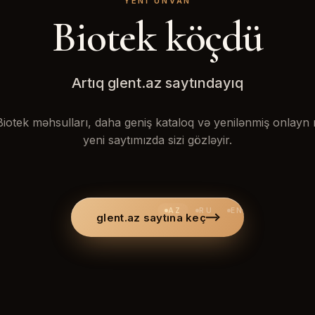
YENI ÜNVAN
Biotek köçdü
Artıq glent.az saytındayıq
iotek məhsulları, daha geniş kataloq və yenilənmiş onlay
yeni saytımızda sizi gözləyir.
AZ
RU
EN
glent.az saytına keç