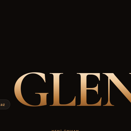
GLE
.az