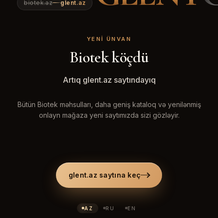
biotek.az
glent.az
YENI ÜNVAN
Biotek köçdü
Artıq glent.az saytındayıq
Bütün Biotek məhsulları, daha geniş kataloq və yenilənmiş
onlayn mağaza yeni saytımızda sizi gözləyir.
glent.az saytına keç
AZ
RU
EN