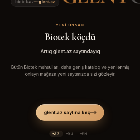
biotek.az
glent.az
YENI ÜNVAN
Biotek köçdü
Artıq glent.az saytındayıq
Bütün Biotek məhsulları, daha geniş kataloq və yenilənmiş
onlayn mağaza yeni saytımızda sizi gözləyir.
glent.az saytına keç
AZ
RU
EN