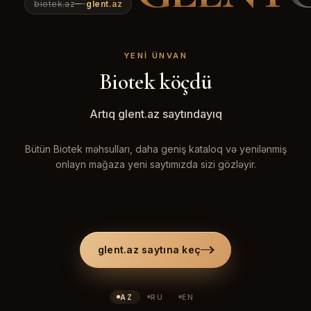
biotek.az
glent.az
YENI ÜNVAN
Biotek köçdü
Artıq glent.az saytındayıq
Bütün Biotek məhsulları, daha geniş kataloq və yenilənmiş
onlayn mağaza yeni saytımızda sizi gözləyir.
glent.az saytına keç
AZ
RU
EN