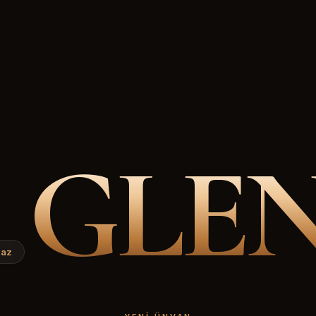
GLE
.az