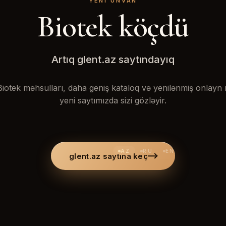
YENI ÜNVAN
Biotek köçdü
Artıq glent.az saytındayıq
iotek məhsulları, daha geniş kataloq və yenilənmiş onlay
yeni saytımızda sizi gözləyir.
AZ
RU
EN
glent.az saytına keç